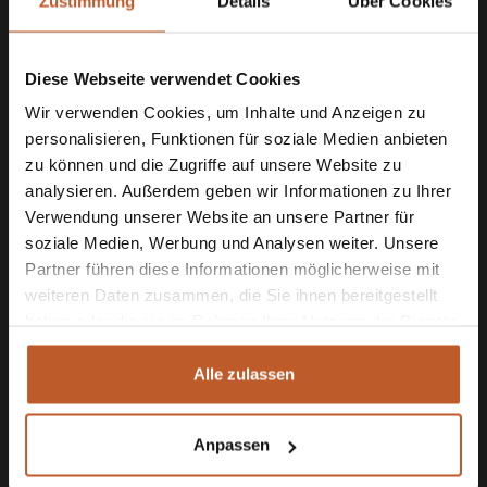
Zustimmung
Details
Über Cookies
Contact
Diese Webseite verwendet Cookies
Wir verwenden Cookies, um Inhalte und Anzeigen zu
personalisieren, Funktionen für soziale Medien anbieten
zu können und die Zugriffe auf unsere Website zu
analysieren. Außerdem geben wir Informationen zu Ihrer
Verwendung unserer Website an unsere Partner für
soziale Medien, Werbung und Analysen weiter. Unsere
Partner führen diese Informationen möglicherweise mit
Logo The Camper Rent
weiteren Daten zusammen, die Sie ihnen bereitgestellt
haben oder die sie im Rahmen Ihrer Nutzung der Dienste
gesammelt haben.
Kiefersfelden
Alle zulassen
Inh. Bas van de Sande, Jeffrey de Klerk
Am Rain 53
Anpassen
83088 Kiefersfelden