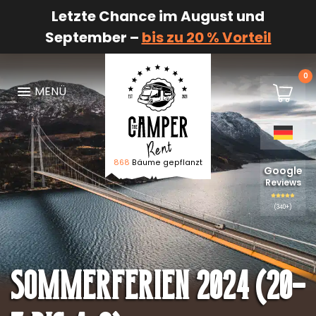
Letzte Chance im August und
September –
bis zu 20 % Vorteil
0
€0,00
MENÜ
Warenk
868
Bäume gepflanzt
Logo The Camper Rent
Google
Reviews
(340+)
​Sommerferien 2024 (20-