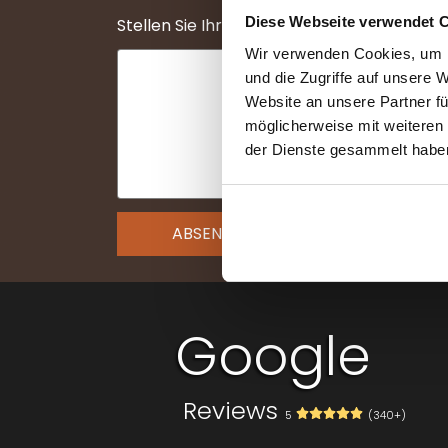
Diese Webseite verwendet 
Stellen Sie Ihre Frage
(erforderlich)
Wir verwenden Cookies, um I
und die Zugriffe auf unsere 
Website an unsere Partner fü
möglicherweise mit weiteren
der Dienste gesammelt habe
Contact
Google
Reviews
5
(340+)