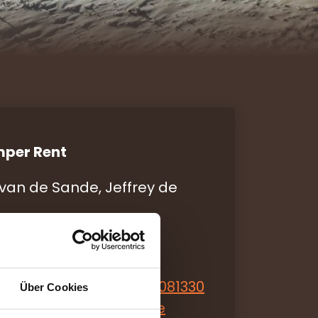
per Rent
 van de Sande, Jeffrey de
 53
efersfelden
/Whatsapp:
+49 8033 3081330
Über Cookies
nfo@thecamperrent.de