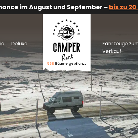
Chance im August und September –
bis zu 20
ie
Deluxe
Fahrzeuge zu
Verkauf
868
Bäume gepflanzt
Logo The Camper Rent