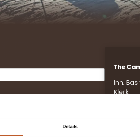
The Cam
Inh. Bas
Klerk
Am Rain
83088 Ki
Telefon
Details
E-Mail:
i