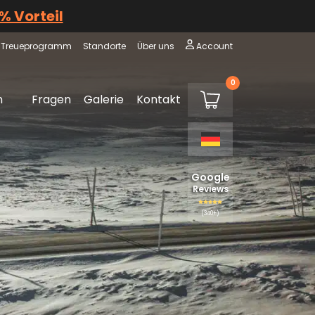
 % Vorteil
Treueprogramm
Standorte
Über uns
Account
0
€0,00
m
Fragen
Galerie
Kontakt
Warenkorb
Google
Reviews
(340+)