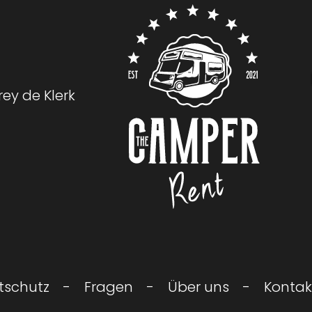
rey de Klerk
Logo The Camper Rent
schutz
Fragen
Über uns
Kontak