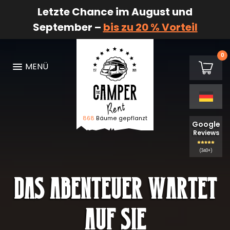
Letzte Chance im August und
September –
bis zu 20 % Vorteil
0
€0,00
MENÜ
Warenk
868
Bäume gepflanzt
Logo The Camper Rent
Google
Reviews
(340+)
Das Abenteuer wartet
auf Sie