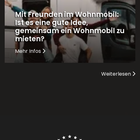
Mit Freunden im Wohnmobil:
Ist es eine gute Idee,
gemeinsam ein Wohnmobil zu
mieten?
Mehr Infos
Weiterlesen
Contact