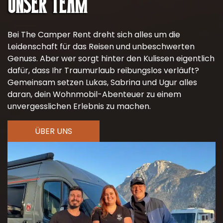
Unser team
einen Adapter benötigen. Adpater sind bei uns
Selbstbeteiligung im Schadensfall.
nicht erhältlicht. Die mitgelieferten deutschen
Die Kaution kann per EC-Karte, Kreditkarte oder in
Gasflaschen können nicht gegen ausländische
Bei The Camper Rent dreht sich alles um die
bar vor Ort bei Abholung hinterlegt werden.
Gasflaschen getauscht werden.
Leidenschaft für das Reisen und unbeschwerten
Genuss. Aber wer sorgt hinter den Kulissen eigentlich
Bitte beachten Sie, dass wir ohne Hinterlegeung der
dafür, dass Ihr Traumurlaub reibungslos verläuft?
Kaution kein Fahrzeug rausgeben können.
Gemeinsam setzen Lukas, Sabrina und Ugur alles
daran, dein Wohnmobil-Abenteuer zu einem
unvergesslichen Erlebnis zu machen.
ÜBER UNS