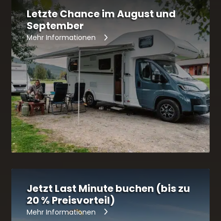
to
Letzte Chance im August und
get
September
the
Mehr Informationen
keyboard
shortcuts
for
changing
dates.
Jetzt Last Minute buchen (bis zu
20 % Preisvorteil)
Mehr Informationen