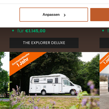
 % Preisvorteil)
The Explorer Deluxe
Anpassen
07-10 bis 17-10
von
€
1.369,00
für
€1.145,00
THE EXPLORER DELUXE