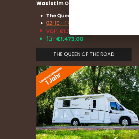
Was ist im Oktober noch verfügbar? (20
The Queen of the Road
02-10 – 17-10
von
€1.779,00
für
€
1.473,00
THE QUEEN OF THE ROAD