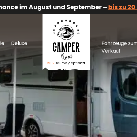
Chance im August und September –
bis zu 20
ie
Deluxe
Fahrzeuge zu
Verkauf
868
Bäume gepflanzt
Logo The Camper Rent