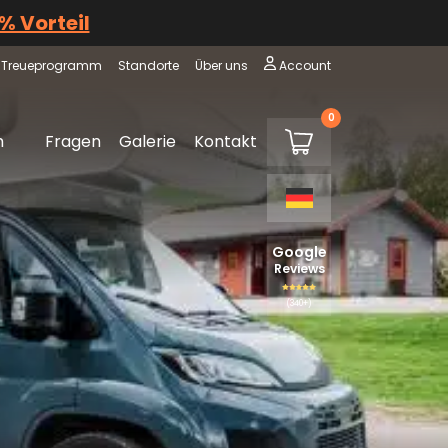
 % Vorteil
Treueprogramm
Standorte
Über uns
Account
0
€0,00
m
Fragen
Galerie
Kontakt
Warenkorb
Google
Reviews
(340+)