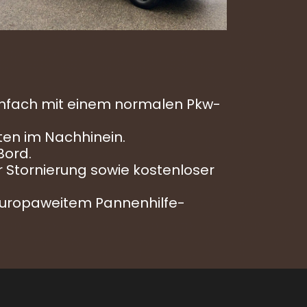
nfach mit einem normalen Pkw-
sten im Nachhinein.
Bord.
r Stornierung sowie kostenloser
, europaweitem Pannenhilfe-
Volg ons op