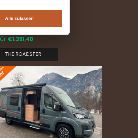
The Roadster
Alle zulassen
17-10 bis 31-10
von
€
1.677,00
für
€1.391,40
THE ROADSTER