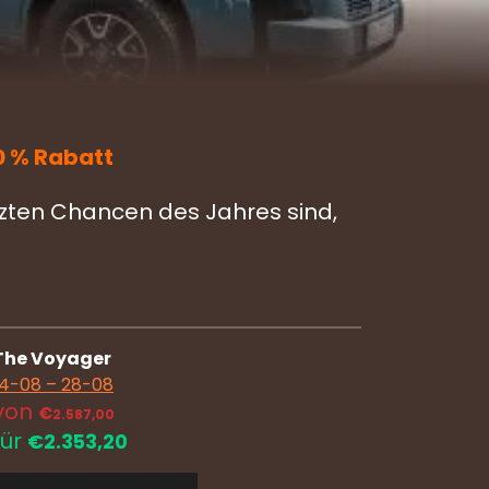
0 % Rabatt
tzten Chancen des Jahres sind,
The Voyager
14-08 – 28-08
von
€
2.587,00
für
€
2.353,20