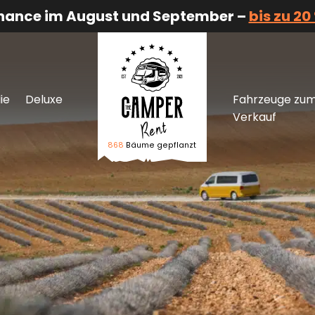
Chance im August und September –
bis zu 20
ie
Deluxe
Fahrzeuge zu
Verkauf
868
Bäume gepflanzt
Logo The Camper Rent