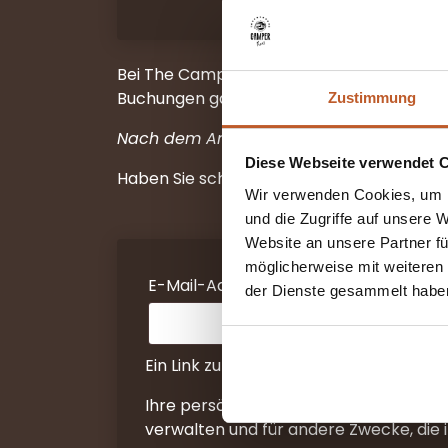
Bei The Camper Rent erhalten Stammkunden
Buchungen ganz einfach.
Zustimmung
Nach dem Anmelden erhalten Sie automat
Diese Webseite verwendet 
Haben Sie schon einmal einen Camper bei u
Wir verwenden Cookies, um I
und die Zugriffe auf unsere 
Website an unsere Partner fü
möglicherweise mit weiteren
Erforderlich
E-Mail-Adresse
*
der Dienste gesammelt habe
Ein Link zum Erstellen eines neuen Pa
Ihre persönlichen Daten werden verwen
verwalten und für andere Zwecke, die 