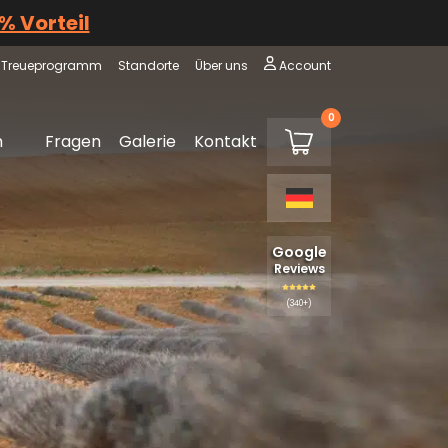
 % Vorteil
Treueprogramm
Standorte
Über uns
Account
0
€0,00
m
Fragen
Galerie
Kontakt
Warenkorb
Google
Reviews
(340+)