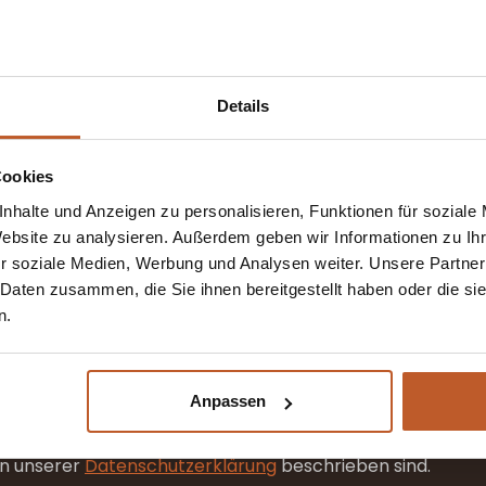
 ein Treuekonto. Damit profitieren Sie von einem zusätz
Details
isch 3% zusätzlichen Rabatt auf den Standardrabatt.
Cookies
ns gemietet? Dann können Sie direkt ein Konto erstellen
nhalte und Anzeigen zu personalisieren, Funktionen für soziale
Website zu analysieren. Außerdem geben wir Informationen zu I
r soziale Medien, Werbung und Analysen weiter. Unsere Partner
 Daten zusammen, die Sie ihnen bereitgestellt haben oder die s
n.
sswort wird an deine E-Mail-Adresse gesendet.
Anpassen
det, um Ihre Erfahrung auf dieser Website zu unterstüt
in unserer
Datenschutzerklärung
beschrieben sind.