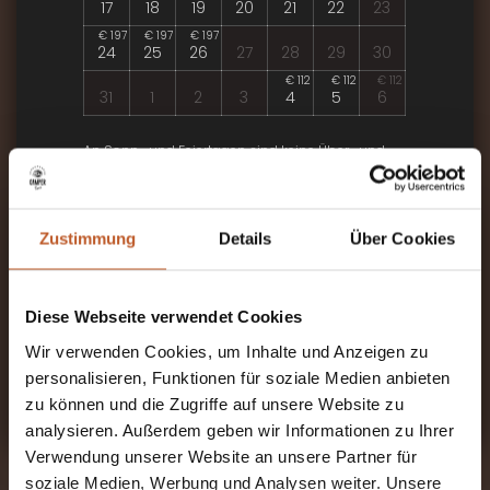
17
18
19
20
21
22
23
€ 197
€ 197
€ 197
24
25
26
27
28
29
30
€ 112
€ 112
€ 112
31
1
2
3
4
5
6
An Sonn- und Feiertagen sind keine Über- und
Rückgaben möglich!
Die Mindestdauer im August beträgt 7 Nächte
Zustimmung
Details
Über Cookies
NÄCHSTER SCHRITT
Diese Webseite verwendet Cookies
RESERVIEREN SIE FÜR 7 TAGE
Wir verwenden Cookies, um Inhalte und Anzeigen zu
KEINE RESERVIERUNGSKOSTEN UND UNVERBINDLICH
personalisieren, Funktionen für soziale Medien anbieten
zu können und die Zugriffe auf unsere Website zu
analysieren. Außerdem geben wir Informationen zu Ihrer
Verwendung unserer Website an unsere Partner für
soziale Medien, Werbung und Analysen weiter. Unsere