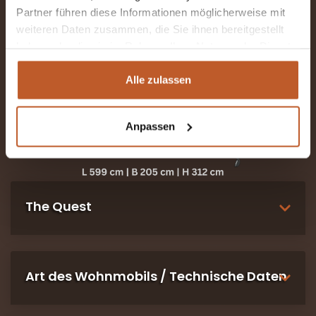
Partner führen diese Informationen möglicherweise mit
weiteren Daten zusammen, die Sie ihnen bereitgestellt
haben oder die sie im Rahmen Ihrer Nutzung der Dienste
gesammelt haben.
Alle zulassen
Anpassen
The Quest
The Quest steht für neue Eindrücke und Erfahrungen.
Dank Doppelbett (quer) im Heck und einem
Art des Wohnmobils / Technische Daten
zusätzlichen Zeltdach bietet das Modell Platz für die
ganze Familie. Darüber hinaus ist dieser Camper mit
allem Komfort ausgestattet. Unterwegs kannst du
CaraBus 600 MQ EDITION [FIRE]