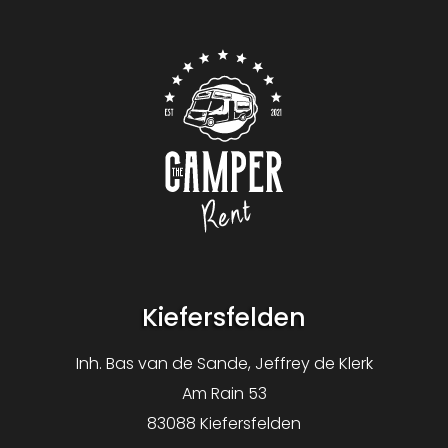
Contact
Bei Pannen oder Schäden erhältst du ein
Ersatzwohnmobil.
Hier finden Sie die
Mietbedingungen
.
Es gibt keine Kilometerbegrenzung.
Logo The Camper Rent
Kiefersfelden
Inh. Bas van de Sande, Jeffrey de Klerk
Am Rain 53
83088 Kiefersfelden