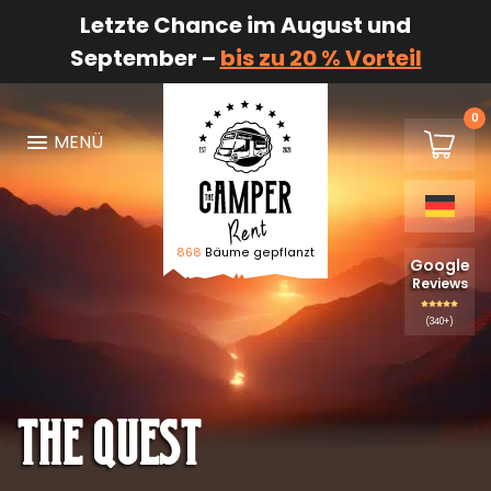
Letzte Chance im August und
September –
bis zu 20 % Vorteil
0
€0,00
MENÜ
Warenk
868
Bäume gepflanzt
Logo The Camper Rent
Google
Reviews
(340+)
The Quest