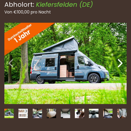
Abholort:
Kiefersfelden (DE)
Von
€
100,00
pro Nacht
Vo