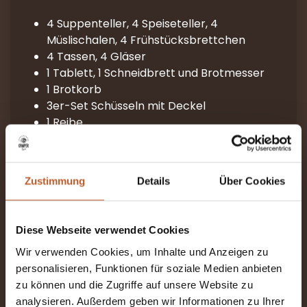
4 Suppenteller, 4 Speiseteller, 4
Müslischalen, 4 Frühstücksbrettchen
4 Tassen, 4 Gläser
1 Tablett, 1 Schneidbrett und Brotmesser
1 Brotkorb
3er-Set Schüsseln mit Deckel
1 Reibe
1 Sieb
6 Teile Küchenhelfer inkl. Salatbesteck
1 Bratpfanne, 2 Töpfe mit Deckel (groß +
Zustimmung
Details
Über Cookies
klein)
Unsere Besteckbox besteht aus:
Diese Webseite verwendet Cookies
4 Messer, 4 Gabeln, 4 Löffel
Wir verwenden Cookies, um Inhalte und Anzeigen zu
4 Kaffeelöffel, 4 Kuchengabeln
personalisieren, Funktionen für soziale Medien anbieten
3 Schälmesser
zu können und die Zugriffe auf unsere Website zu
1 Schäler
analysieren. Außerdem geben wir Informationen zu Ihrer