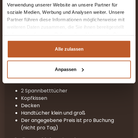
Der angegebene Preis versteht sich pro
Verwendung unserer Website an unsere Partner für
Buchung (nicht pro Tag).
soziale Medien, Werbung und Analysen weiter. Unsere
Partner führen diese Informationen möglicherweise mit
Für die Anzahl der reisenden Personen!
weiteren Daten zusammen, die Sie ihnen bereitgestellt
haben oder die sie im Rahmen Ihrer Nutzung der Dienste
gesammelt haben.
Alle zulassen
BETTWÄSCHESET
Anpassen
Unser Bettwäsche-Set
€ 79,-
2 Spannbetttücher
Kopfkissen
Decken
Handtücher klein und groß
Der angegebene Preis ist pro Buchung
(nicht pro Tag)