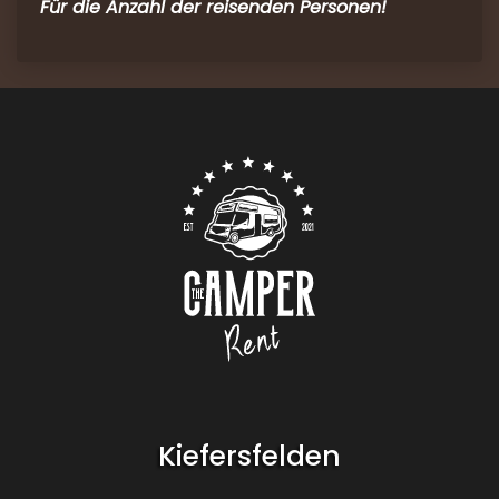
Für die Anzahl der reisenden Personen!
Contact
Logo The Camper Rent
Kiefersfelden