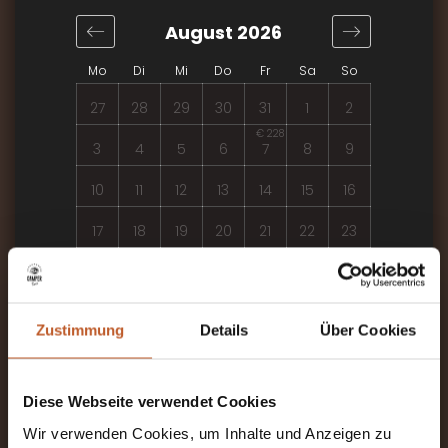
August 2026
Mo
Di
Mi
Do
Fr
Sa
So
27
28
29
30
31
1
2
€ 228
3
4
5
6
7
8
9
10
11
12
13
14
15
16
17
18
19
20
21
22
23
24
25
26
27
28
29
30
31
1
2
3
4
5
6
Zustimmung
Details
Über Cookies
An Sonn- und Feiertagen sind keine Über- und
Rückgaben möglich!
Die Mindestdauer im August beträgt 7 Nächte
Diese Webseite verwendet Cookies
Wir verwenden Cookies, um Inhalte und Anzeigen zu