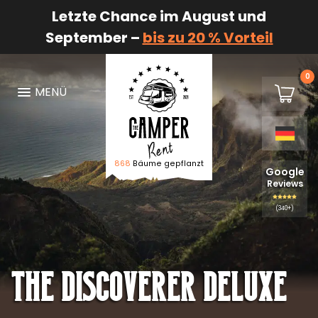
Letzte Chance im August und
September –
bis zu 20 % Vorteil
0
€0,00
MENÜ
Warenk
868
Bäume gepflanzt
Logo The Camper Rent
Google
Reviews
(340+)
The Discoverer DELUXE