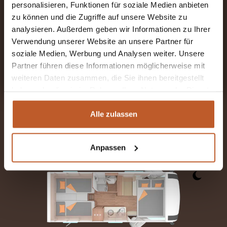
personalisieren, Funktionen für soziale Medien anbieten
NÄCHSTER SCHRITT
zu können und die Zugriffe auf unsere Website zu
analysieren. Außerdem geben wir Informationen zu Ihrer
Verwendung unserer Website an unsere Partner für
RESERVIEREN SIE FÜR 7 TAGE
soziale Medien, Werbung und Analysen weiter. Unsere
KEINE RESERVIERUNGSKOSTEN UND UNVERBINDLICH
Partner führen diese Informationen möglicherweise mit
weiteren Daten zusammen, die Sie ihnen bereitgestellt
haben oder die sie im Rahmen Ihrer Nutzung der Dienste
gesammelt haben.
Alle zulassen
Anpassen