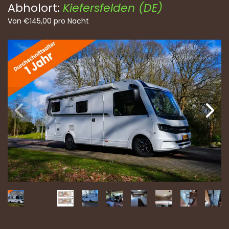
Abholort:
Kiefersfelden (DE)
Von
€
145,00
pro Nacht
Vo