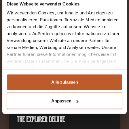
2-4 Schlafplätze
Diese Webseite verwendet Cookies
Wir verwenden Cookies, um Inhalte und Anzeigen zu
Ab €120 pro Nacht inkl. MwSt
personalisieren, Funktionen für soziale Medien anbieten
Längsbetten und Hubbett
zu können und die Zugriffe auf unsere Website zu
analysieren. Außerdem geben wir Informationen zu Ihrer
Abholort: Kiefersfelden (DE)
Verwendung unserer Website an unsere Partner für
soziale Medien, Werbung und Analysen weiter. Unsere
Schaltgetriebe
Partner führen diese Informationen möglicherweise mit
weiteren Daten zusammen, die Sie ihnen bereitgestellt
MEHR INFORMATIONEN
haben oder die sie im Rahmen Ihrer Nutzung der Dienste
gesammelt haben.
Alle zulassen
Anpassen
The Explorer Deluxe