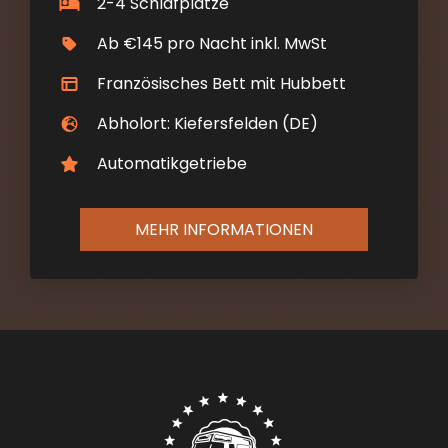
2-4 Schlafplätze
Ab €145 pro Nacht inkl. MwSt
Französisches Bett mit Hubbett
Abholort: Kiefersfelden (DE)
Automatikgetriebe
MEHR INFORMATIONEN
Contact