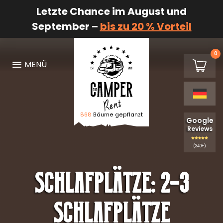
Letzte Chance im August und
September –
bis zu 20 % Vorteil
0
€0,00
MENÜ
Warenk
868
Bäume gepflanzt
Logo The Camper Rent
Google
Reviews
(340+)
Schlafplätze:
2-3
Schlafplätze