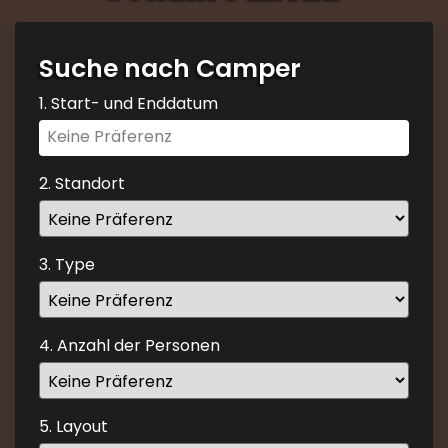
Suche nach Camper
1. Start- und Enddatum
Navigate
forward
to
2. Standort
interact
with
the
3. Type
calendar
and
select
4. Anzahl der Personen
a
date.
Press
the
5. Layout
question