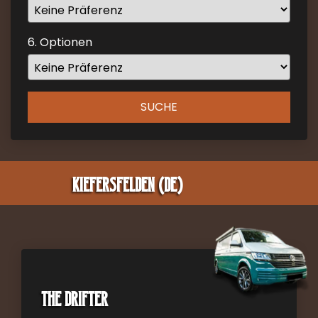
mark
key
6. Optionen
to
get
the
keyboard
SUCHE
shortcuts
for
changing
dates.
Kiefersfelden (DE)
The Drifter