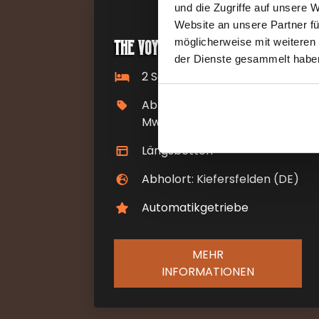
und die Zugriffe auf unsere 
Website an unsere Partner fü
The Voyager
möglicherweise mit weiteren
der Dienste gesammelt habe
2 Schlafplätze
Ab €120 pro Nacht inkl.
MwSt
Längsbetten
Abholort: Kiefersfelden (DE)
Automatikgetriebe
MEHR
INFORMATIONEN