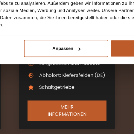
Website zu analysieren. Außerdem geben wir Informationen zu I
r soziale Medien, Werbung und Analysen weiter. Unsere Partner
The Explorer
 Daten zusammen, die Sie ihnen bereitgestellt haben oder die s
n.
2-4 Schlafplätze
Ab €120 pro Nacht inkl.
Anpassen
MwSt
Längsbetten und Hubbett
Abholort: Kiefersfelden (DE)
Schaltgetriebe
MEHR
INFORMATIONEN