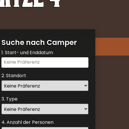
Suche nach Camper
1. Start- und Enddatum
Navigate
forward
to
2. Standort
interact
with
the
3. Type
calendar
and
select
4. Anzahl der Personen
a