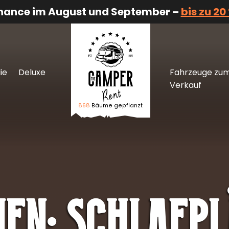
Chance im August und September –
bis zu 20
ie
Deluxe
Fahrzeuge zu
Verkauf
868
Bäume gepflanzt
Logo The Camper Rent
nen:
Schlafpl