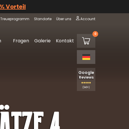
 % Vorteil
Treueprogramm
Standorte
Über uns
Account
0
€0,00
m
Fragen
Galerie
Kontakt
Warenkorb
Google
Reviews
(340+)
ätze 4