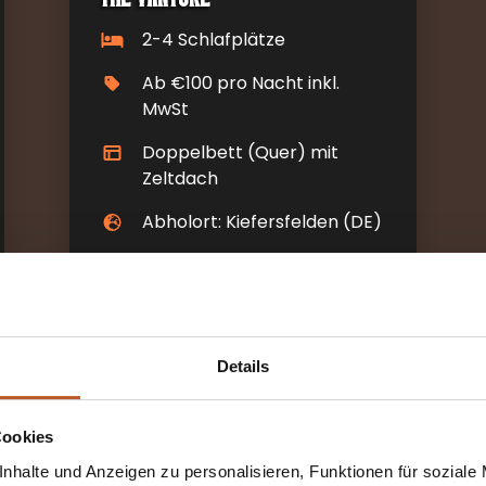
2-4 Schlafplätze
Ab €100 pro Nacht inkl.
MwSt
Doppelbett (Quer) mit
Zeltdach
Abholort: Kiefersfelden (DE)
Automatikgetriebe
MEHR
INFORMATIONEN
Details
Cookies
nhalte und Anzeigen zu personalisieren, Funktionen für soziale