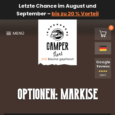
Letzte Chance im August und
September –
bis zu 20 % Vorteil
0
€0,00
MENÜ
Warenk
868
Bäume gepflanzt
Logo The Camper Rent
Google
Reviews
(340+)
Optionen:
Markise