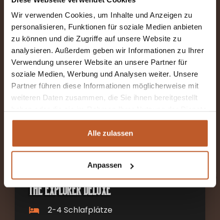
Ab €120 pro Nacht inkl. MwSt
Wir verwenden Cookies, um Inhalte und Anzeigen zu
personalisieren, Funktionen für soziale Medien anbieten
Längsbetten und Hubbett
zu können und die Zugriffe auf unsere Website zu
Abholort: Kiefersfelden (DE)
analysieren. Außerdem geben wir Informationen zu Ihrer
Verwendung unserer Website an unsere Partner für
Schaltgetriebe
soziale Medien, Werbung und Analysen weiter. Unsere
Partner führen diese Informationen möglicherweise mit
weiteren Daten zusammen, die Sie ihnen bereitgestellt
MEHR INFORMATIONEN
haben oder die sie im Rahmen Ihrer Nutzung der Dienste
gesammelt haben.
Alle zulassen
Anpassen
The Explorer Deluxe
2-4 Schlafplätze