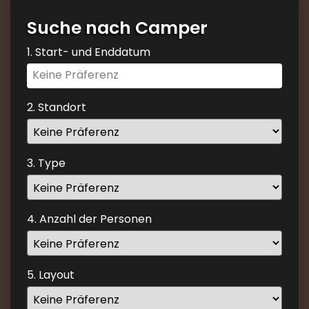
Suche nach Camper
1. Start- und Enddatum
Navigate
forward
to
2. Standort
interact
with
the
3. Type
calendar
and
select
4. Anzahl der Personen
a
date.
Press
the
5. Layout
question
mark