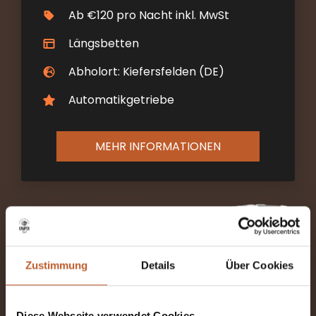
Ab €120 pro Nacht inkl. MwSt
Längsbetten
Abholort: Kiefersfelden (DE)
Automatikgetriebe
MEHR INFORMATIONEN
Zustimmung
Details
Über Cookies
The Explorer
2-4 Schlafplätze
Diese Webseite verwendet Cookies