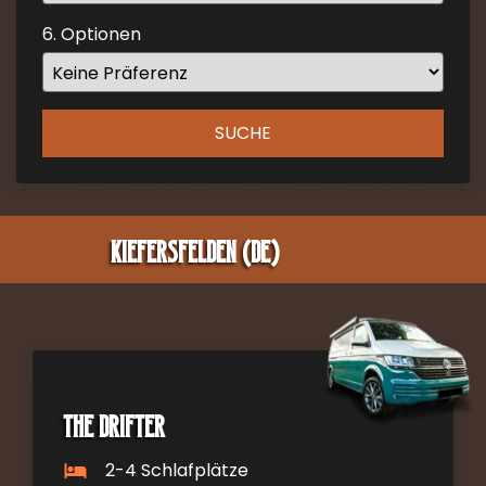
key
6. Optionen
to
get
the
keyboard
SUCHE
shortcuts
for
changing
dates.
Kiefersfelden (DE)
The Drifter
2-4 Schlafplätze