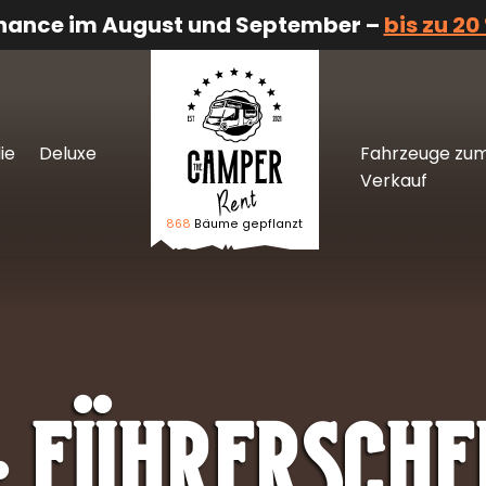
Chance im August und September –
bis zu 20
ie
Deluxe
Fahrzeuge zu
Verkauf
868
Bäume gepflanzt
Logo The Camper Rent
:
Führersche