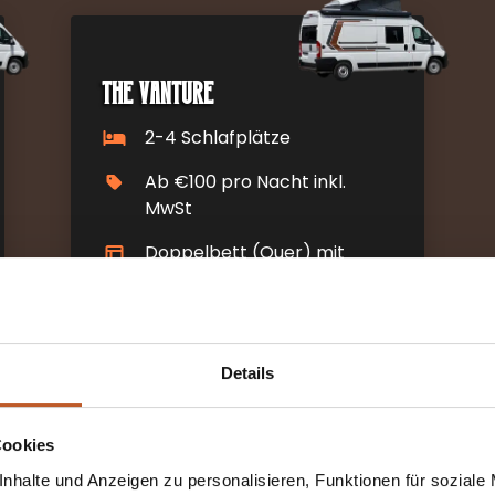
The Vanture
2-4 Schlafplätze
Ab €100 pro Nacht inkl.
MwSt
Doppelbett (Quer) mit
Zeltdach
Abholort: Kiefersfelden (DE)
Automatikgetriebe
Details
MEHR
Cookies
INFORMATIONEN
nhalte und Anzeigen zu personalisieren, Funktionen für soziale