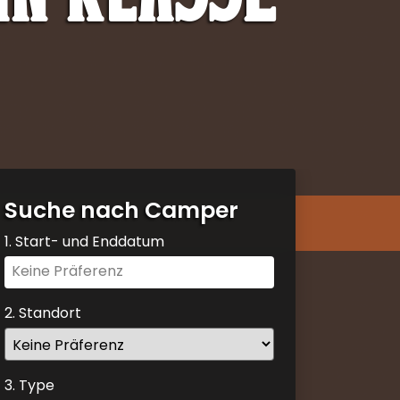
Suche nach Camper
1. Start- und Enddatum
Navigate
forward
to
2. Standort
interact
with
the
3. Type
calendar