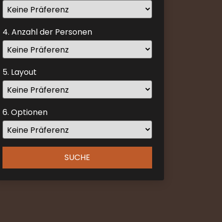
and
select
4. Anzahl der Personen
a
date.
Press
the
5. Layout
question
mark
key
6. Optionen
to
get
the
keyboard
SUCHE
shortcuts
for
changing
dates.