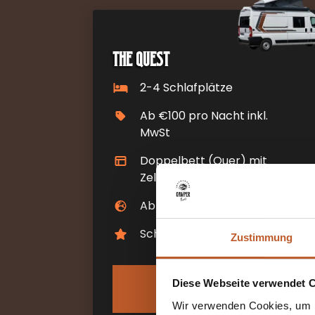
The Quest
2-4 Schlafplätze
Ab €100 pro Nacht inkl.
MwSt
Doppelbett (Quer) mit
Zeltdach
Abholort: Kiefersfelden (DE)
Schaltgetriebe
Zustimmung
MEHR
Diese Webseite verwendet 
INFORMATIONEN
Wir verwenden Cookies, um I