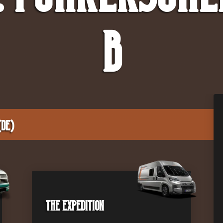
B
(DE)
The Expedition