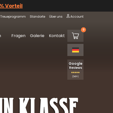
 % Vorteil
Treueprogramm
Standorte
Über uns
Account
0
€0,00
m
Fragen
Galerie
Kontakt
Warenkorb
Google
Reviews
(340+)
in Klasse