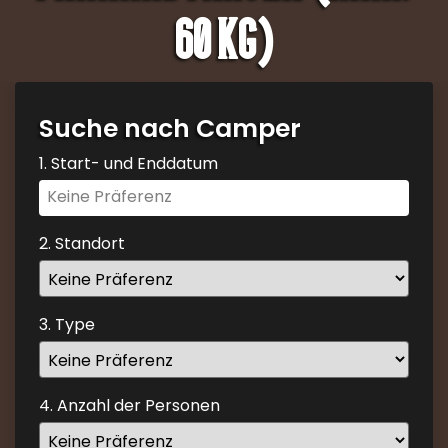
60 kg)
Suche nach Camper
1. Start- und Enddatum
Navigate
forward
to
2. Standort
interact
with
the
3. Type
calendar
and
select
4. Anzahl der Personen
a
date.