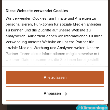
The Explorer
Diese Webseite verwendet Cookies
2-4 Schlafplätze
Wir verwenden Cookies, um Inhalte und Anzeigen zu
personalisieren, Funktionen für soziale Medien anbieten
Ab €120 pro Nacht inkl. MwSt
zu können und die Zugriffe auf unsere Website zu
Längsbetten und Hubbett
analysieren. Außerdem geben wir Informationen zu Ihrer
Verwendung unserer Website an unsere Partner für
Abholort: Kiefersfelden (DE)
soziale Medien, Werbung und Analysen weiter. Unsere
Partner führen diese Informationen möglicherweise mit
Schaltgetriebe
weiteren Daten zusammen, die Sie ihnen bereitgestellt
haben oder die sie im Rahmen Ihrer Nutzung der Dienste
gesammelt haben.
MEHR INFORMATIONEN
Alle zulassen
Anpassen