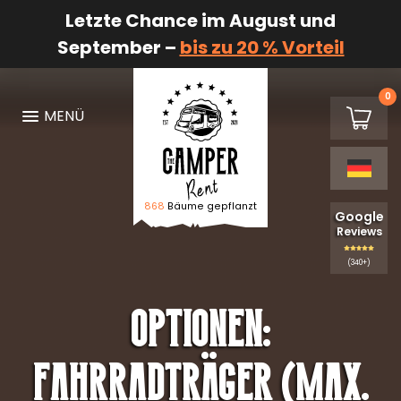
Letzte Chance im August und
September –
bis zu 20 % Vorteil
0
€0,00
MENÜ
Warenk
868
Bäume gepflanzt
Logo The Camper Rent
Google
Reviews
(340+)
Optionen:
Fahrradträger (max.