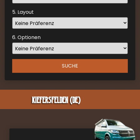
Press
the
5. Layout
question
mark
key
6. Optionen
to
get
the
keyboard
SUCHE
shortcuts
for
changing
dates.
Kiefersfelden (DE)