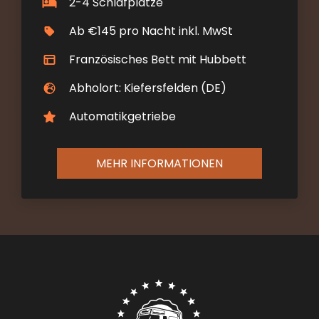
2-4 Schlafplätze
Ab €145 pro Nacht inkl. MwSt
Französisches Bett mit Hubbett
Abholort: Kiefersfelden (DE)
Automatikgetriebe
MEHR INFORMATIONEN
Contact