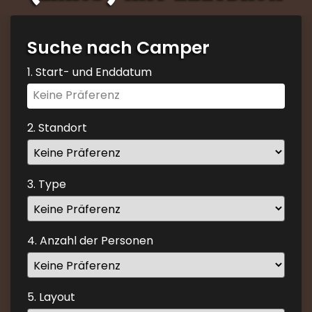
Suche nach Camper
1. Start- und Enddatum
Navigate
forward
to
2. Standort
interact
with
the
3. Type
calendar
and
select
4. Anzahl der Personen
a
date.
Press
the
5. Layout
question