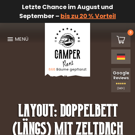
Letzte Chance im August und
September –
bis zu 20 % Vorteil
0
€0,00
MENÜ
Warenk
868
Bäume gepflanzt
Logo The Camper Rent
Google
Reviews
(340+)
Layout:
Doppelbett
(längs) mit Zeltdach