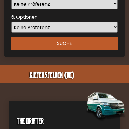
mark
key
6. Optionen
to
get
the
keyboard
SUCHE
shortcuts
for
changing
dates.
Kiefersfelden (DE)
The Drifter