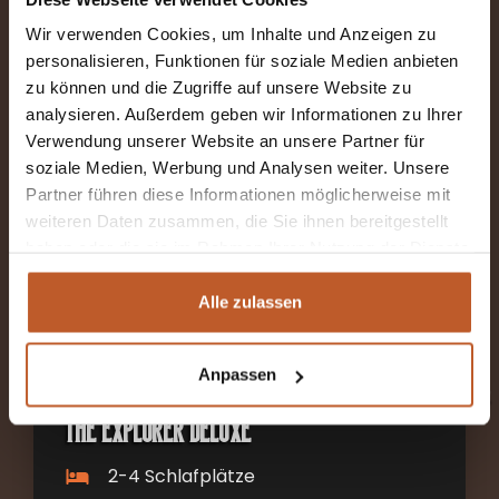
Ab €120 pro Nacht inkl. MwSt
Wir verwenden Cookies, um Inhalte und Anzeigen zu
personalisieren, Funktionen für soziale Medien anbieten
Längsbetten und Hubbett
zu können und die Zugriffe auf unsere Website zu
Abholort: Kiefersfelden (DE)
analysieren. Außerdem geben wir Informationen zu Ihrer
Verwendung unserer Website an unsere Partner für
Schaltgetriebe
soziale Medien, Werbung und Analysen weiter. Unsere
Partner führen diese Informationen möglicherweise mit
weiteren Daten zusammen, die Sie ihnen bereitgestellt
MEHR INFORMATIONEN
haben oder die sie im Rahmen Ihrer Nutzung der Dienste
gesammelt haben.
Alle zulassen
Anpassen
The Explorer Deluxe
2-4 Schlafplätze