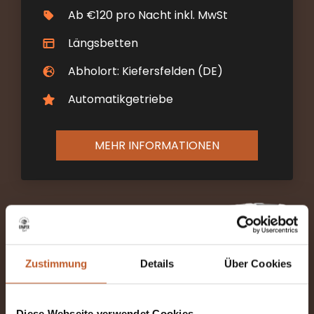
Ab €120 pro Nacht inkl. MwSt
Längsbetten
Abholort: Kiefersfelden (DE)
Automatikgetriebe
MEHR INFORMATIONEN
Zustimmung
Details
Über Cookies
The Explorer
2-4 Schlafplätze
Diese Webseite verwendet Cookies