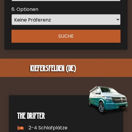
key
6. Optionen
to
get
the
keyboard
SUCHE
shortcuts
for
changing
dates.
Kiefersfelden (DE)
The Drifter
2-4 Schlafplätze