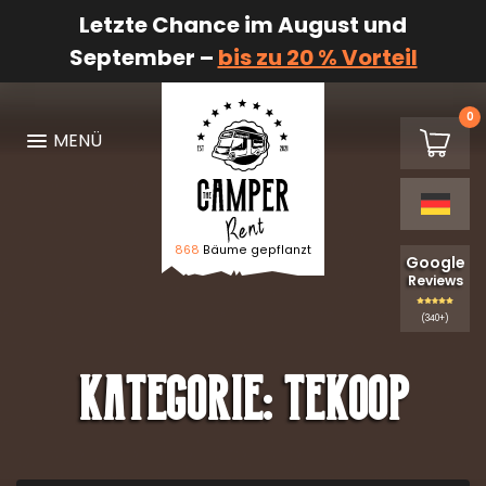
Letzte Chance im August und
September –
bis zu 20 % Vorteil
0
€0,00
MENÜ
Warenk
868
Bäume gepflanzt
Logo The Camper Rent
Google
Reviews
(340+)
Kategorie:
Tekoop