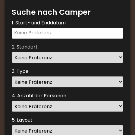
Suche nach Camper
1. Start- und Enddatum
Navigate
forward
to
2. Standort
interact
with
the
3. Type
calendar
and
select
4. Anzahl der Personen
a
date.
Press
the
5. Layout
question
mark