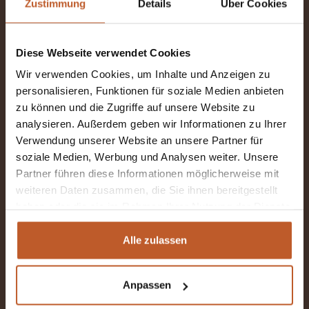
Zustimmung
Details
Über Cookies
De Ontdekkingsreiziger
Diese Webseite verwendet Cookies
2-4 slaapplaatsen
Wir verwenden Cookies, um Inhalte und Anzeigen zu
personalisieren, Funktionen für soziale Medien anbieten
Ab €120 pro Nacht inkl. MwSt
zu können und die Zugriffe auf unsere Website zu
analysieren. Außerdem geben wir Informationen zu Ihrer
Bedden in de lengte en hefbed
Verwendung unserer Website an unsere Partner für
Ophaallocatie: Kiefersfelden (DE)
soziale Medien, Werbung und Analysen weiter. Unsere
Partner führen diese Informationen möglicherweise mit
Handgeschakelde versnellingsbak
weiteren Daten zusammen, die Sie ihnen bereitgestellt
haben oder die sie im Rahmen Ihrer Nutzung der Dienste
gesammelt haben.
MEER INFORMATIE
Alle zulassen
Anpassen