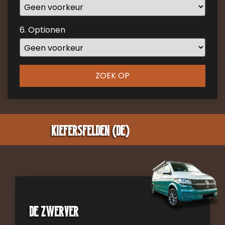
mark
key
6. Optionen
to
get
the
keyboard
ZOEK OP
shortcuts
for
changing
dates.
Kiefersfelden (DE)
De zwerver