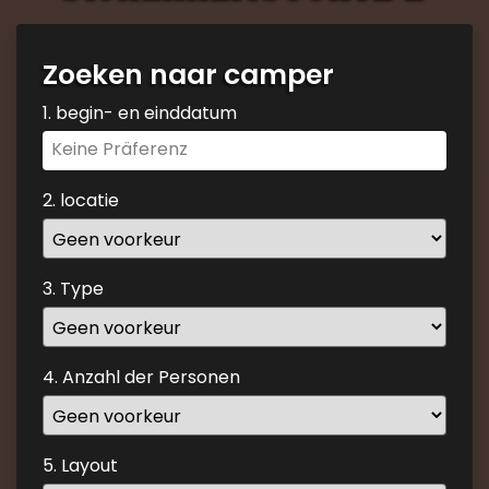
Zoeken naar camper
1. begin- en einddatum
Navigate
forward
to
2. locatie
interact
with
the
3. Type
calendar
and
select
4. Anzahl der Personen
a
date.
Press
the
5. Layout
question