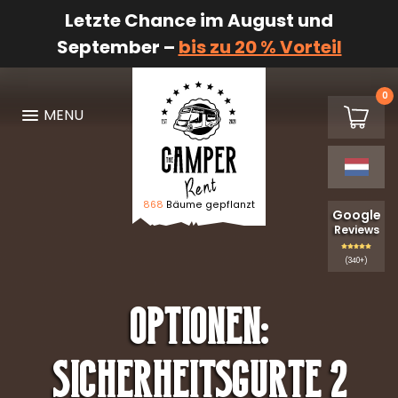
Letzte Chance im August und
September –
bis zu 20 % Vorteil
0
€0,00
MENU
Winkel
868
Bäume gepflanzt
Logo De Camper Huren
Google
Reviews
(340+)
Optionen:
Sicherheitsgurte 2