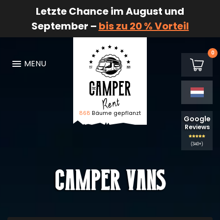
Letzte Chance im August und
September –
bis zu 20 % Vorteil
0
€0,00
MENU
Winkel
868
Bäume gepflanzt
Logo De Camper Huren
Google
Reviews
(340+)
Camper Vans