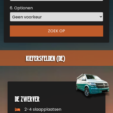
key
6. Optionen
to
get
the
keyboard
ZOEK OP
shortcuts
for
changing
dates.
Kiefersfelden (DE)
De zwerver
2-4 slaapplaatsen