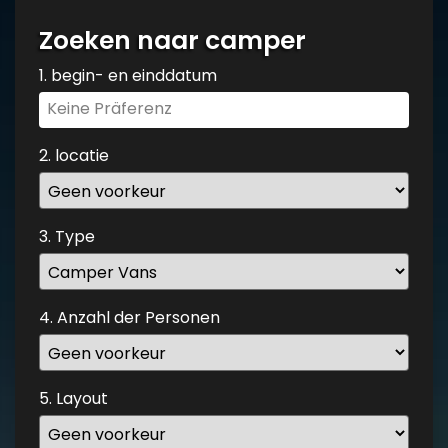
Zoeken naar camper
1. begin- en einddatum
Navigate
forward
to
2. locatie
interact
with
the
3. Type
calendar
and
select
4. Anzahl der Personen
a
date.
Press
the
5. Layout
question
mark