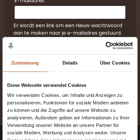
*Verplicht
E-mailadres
Er wordt een link om een nieuw wachtwoord
aan te maken naar je e-mailadres gestuurd.
Ihre persönlichen Daten werden verwendet,
um Ihre Erfahrung auf dieser Website zu
unterstützen, den Zugang zu Ihrem Konto zu
Zustimmung
Details
Über Cookies
verwalten und für andere Zwecke, die in
unserer
Datenschutzerklärung
beschrieben
sind.
Diese Webseite verwendet Cookies
Wir verwenden Cookies, um Inhalte und Anzeigen zu
REGISTREER
personalisieren, Funktionen für soziale Medien anbieten
zu können und die Zugriffe auf unsere Website zu
analysieren. Außerdem geben wir Informationen zu Ihrer
Verwendung unserer Website an unsere Partner für
Neem contact op met
soziale Medien, Werbung und Analysen weiter. Unsere
Partner führen diese Informationen möglicherweise mit