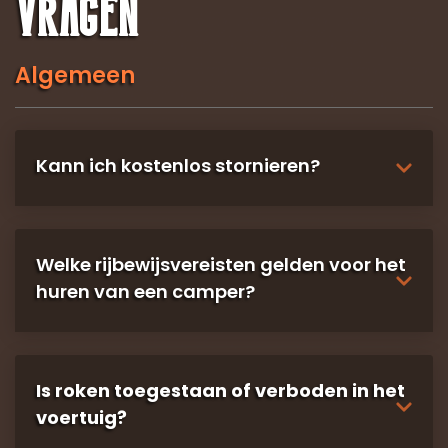
VRAGEN
Algemeen
Kann ich kostenlos stornieren?
Ja, bis 59 Tage vor der Abreise können Sie die
Buchung kostenlos stornieren.
Welke rijbewijsvereisten gelden voor het
huren van een camper?
Der Mieter eines Wohnmobils sowie die im
Mietvertrag genannten Fahrer müssen bei
Is roken toegestaan of verboden in het
Übernahme des Fahrzeugs das 18. Lebensjahr
vollendet haben und im Besitz eines in Deutschland
voertuig?
gültigen Führerscheins der für das gemietete