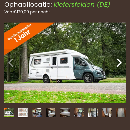
Ophaallocatie:
Kiefersfelden (DE)
Van
€
120,00
per nacht
Vo