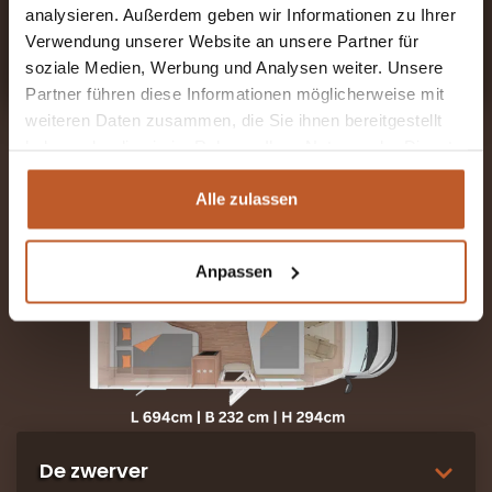
BOEK VOOR 7 DAGEN
analysieren. Außerdem geben wir Informationen zu Ihrer
GEEN RESERVERINGSKOSTEN EN ZONDER VERPLICHTING
Verwendung unserer Website an unsere Partner für
soziale Medien, Werbung und Analysen weiter. Unsere
Partner führen diese Informationen möglicherweise mit
weiteren Daten zusammen, die Sie ihnen bereitgestellt
haben oder die sie im Rahmen Ihrer Nutzung der Dienste
gesammelt haben.
Alle zulassen
Anpassen
De zwerver