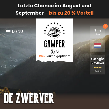
Letzte Chance im August und
September –
bis zu 20 % Vorteil
0
€0,00
MENU
Winkel
868
Bäume gepflanzt
Logo De Camper Huren
Google
Reviews
(340+)
De zwerver