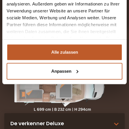
BOEK VOOR 7 DAGEN
analysieren. Außerdem geben wir Informationen zu Ihrer
GEEN RESERVERINGSKOSTEN EN ZONDER VERPLICHTING
Verwendung unserer Website an unsere Partner für
soziale Medien, Werbung und Analysen weiter. Unsere
Partner führen diese Informationen möglicherweise mit
weiteren Daten zusammen, die Sie ihnen bereitgestellt
haben oder die sie im Rahmen Ihrer Nutzung der Dienste
gesammelt haben.
Alle zulassen
Anpassen
De verkenner Deluxe