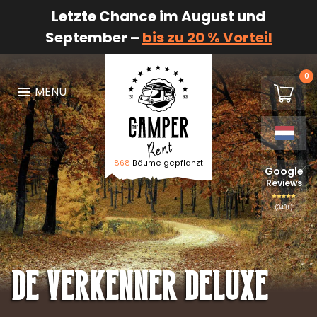
Letzte Chance im August und
September –
bis zu 20 % Vorteil
0
€0,00
MENU
Winkel
868
Bäume gepflanzt
Logo De Camper Huren
Google
Reviews
(340+)
De verkenner Deluxe