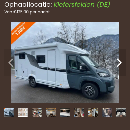
Ophaallocatie:
Kiefersfelden (DE)
Van
€
125,00
per nacht
Vo