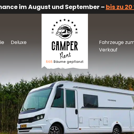
Chance im August und September –
bis zu 20
ie
Deluxe
Fahrzeuge zu
Verkauf
868
Bäume gepflanzt
Logo The Camper Rent