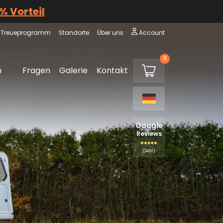
 % Vorteil
Treueprogramm
Standorte
Über uns
Account
0
€0,00
m
Fragen
Galerie
Kontakt
Warenkorb
Google
Reviews
(340+)