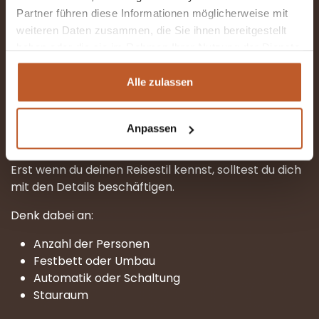
Genug Platz zum Wohlfühlen
Partner führen diese Informationen möglicherweise mit
weiteren Daten zusammen, die Sie ihnen bereitgestellt
Perfekt für längere Reisen oder wenn du gerne
haben oder die sie im Rahmen Ihrer Nutzung der Dienste
komfortabel unterwegs bist.
gesammelt haben.
Und dann erst: die
Alle zulassen
praktischen Entscheidungen
Anpassen
Erst wenn du deinen Reisestil kennst, solltest du dich
mit den Details beschäftigen.
Denk dabei an:
Anzahl der Personen
Festbett oder Umbau
Automatik oder Schaltung
Stauraum