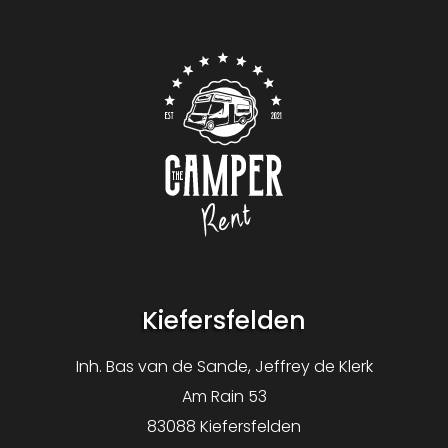
Contact
Logo The Camper Rent
Kiefersfelden
Inh. Bas van de Sande, Jeffrey de Klerk
Am Rain 53
83088 Kiefersfelden