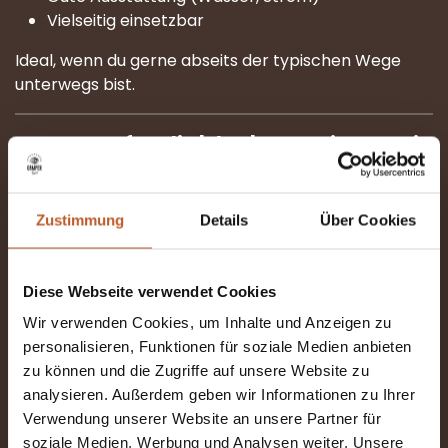
Vielseitig einsetzbar
Ideal, wenn du gerne abseits der typischen Wege
unterwegs bist.
Der Komfortliebhaber: reisen mit
extra Komfort
Für dich bedeutet Urlaub vor allem Entspannung. Du
Zustimmung
Details
Über Cookies
möchtest unterwegs sein, aber nicht auf Komfort
verzichten.
Diese Webseite verwendet Cookies
Ein gutes Bett, eine gemütliche Sitzecke und alles
Wir verwenden Cookies, um Inhalte und Anzeigen zu
griffbereit machen den Unterschied.
personalisieren, Funktionen für soziale Medien anbieten
Was dazu passt:
zu können und die Zugriffe auf unsere Website zu
analysieren. Außerdem geben wir Informationen zu Ihrer
Komfortables oder luxuriöses Wohnmobil
Verwendung unserer Website an unsere Partner für
Moderne Ausstattung
soziale Medien, Werbung und Analysen weiter. Unsere