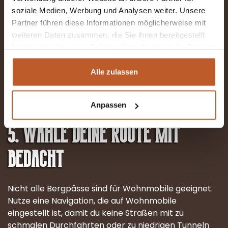
soziale Medien, Werbung und Analysen weiter. Unsere
Bergstraßen können schmal, steil und kurvig sein.
Partner führen diese Informationen möglicherweise mit
Kommen Regen, Nebel oder Schnee hinzu, wird die
weiteren Daten zusammen, die Sie ihnen bereitgestellt
Fahrt noch anspruchsvoller. Prüfe daher immer den
haben oder die sie im Rahmen Ihrer Nutzung der Dienste
Wetterbericht, bevor du losfährst, und passe deine
gesammelt haben.
Geschwindigkeit entsprechend an.
Alle zulassen
Extra-Tipp:
Auf schmalen Straßen hat bergauf
fahrender Verkehr oft Vorfahrt. Denke daran,
besonders in Kurven.
Anpassen
5. Wähle deine Route mit
Bedacht
Nicht alle Bergpässe sind für Wohnmobile geeignet.
Nutze eine Navigation, die auf Wohnmobile
eingestellt ist, damit du keine Straßen mit zu
schmalen Durchfahrten oder zu niedrigen Tunneln