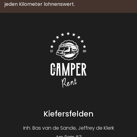
jeden Kilometer lohnenswert.
Contact
Logo The Camper Rent
Kiefersfelden
Inh. Bas van de Sande, Jeffrey de Klerk