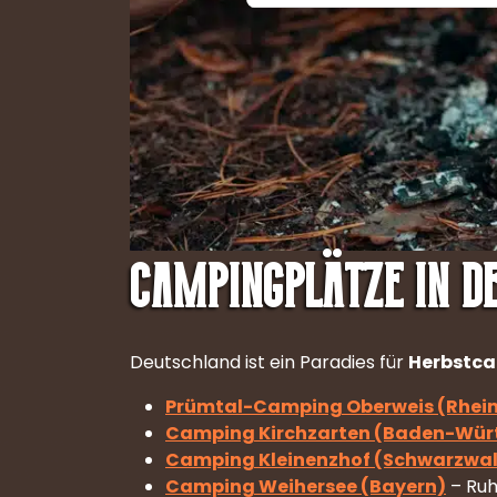
Campingplätze in D
Deutschland ist ein Paradies für
Herbstc
Prümtal-Camping Oberweis (Rhein
Camping Kirchzarten (Baden-Wür
Camping Kleinenzhof (Schwarzwa
Camping Weihersee (Bayern)
– Ruh