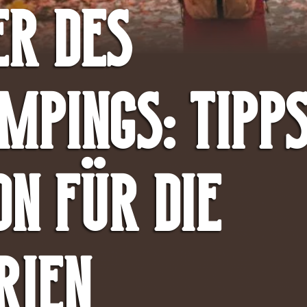
er des
mpings: Tipp
on für die
rien