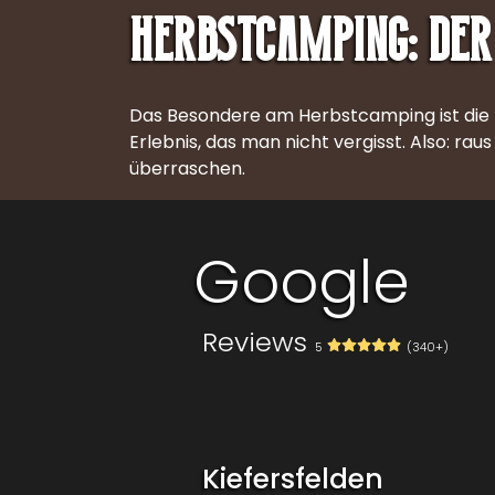
Herbstcamping: der 
Das Besondere am Herbstcamping ist die M
Erlebnis, das man nicht vergisst. Also: ra
überraschen.
Contact
Google
Reviews
5
(340+)
Kiefersfelden