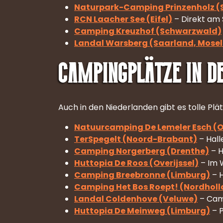
Naturpark-Camping Prinzenholz (S
RCN Laacher See (Eifel)
– Direkt am S
Camping Kreuzhof (Schwarzwald)
Landal Warsberg (Saarland, Mosel
Campingplätze in d
Auch in den Niederlanden gibt es tolle Plä
Natuurcamping De Lemeler Esch (Ov
TerSpegelt (Noord-Brabant)
– Hall
Camping Norgerberg (Drenthe)
– H
Huttopia De Roos (Overijssel)
– Im 
Camping Breebronne (Limburg)
– H
Camping Het Bos Roept! (Nordhol
Landal Coldenhove (Veluwe)
– Camp
Huttopia De Meinweg (Limburg)
– P