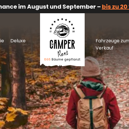
Chance im August und September –
bis zu 20
ie
Deluxe
Fahrzeuge zu
Verkauf
868
Bäume gepflanzt
Logo The Camper Rent