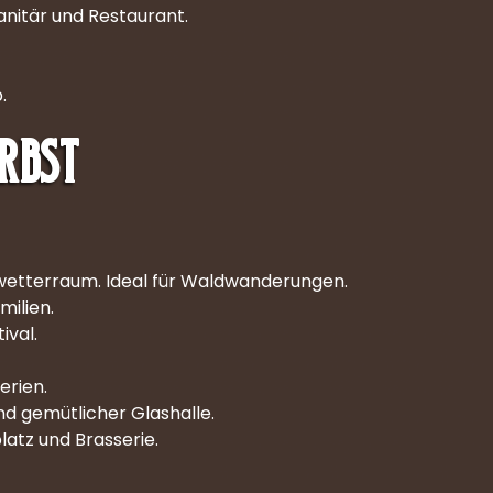
anitär und Restaurant.
.
erbst
wetterraum. Ideal für Waldwanderungen.
milien.
ival.
erien.
nd gemütlicher Glashalle.
atz und Brasserie.