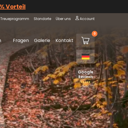
 % Vorteil
Treueprogramm
Standorte
Über uns
Account
0
€0,00
m
Fragen
Galerie
Kontakt
Warenkorb
Google
Reviews
(340+)