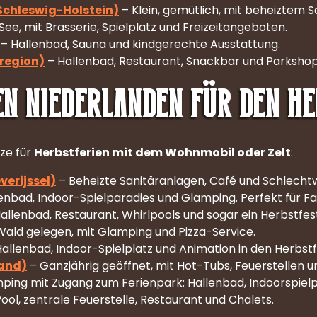
chleswig-Holstein)
– Klein, gemütlich, mit beheiztem S
ee, mit Brasserie, Spielplatz und Freizeitangeboten.
– Hallenbad, Sauna und kindgerechte Ausstattung.
region)
– Hallenbad, Restaurant, Snackbar und Parkshop
en Niederlanden für den H
tze für
Herbstferien mit dem Wohnmobil oder Zelt
:
erijssel)
– Beheizte Sanitäranlagen, Café und Schlecht
enbad, Indoor-Spielparadies und Glamping. Perfekt für Fa
allenbad, Restaurant, Whirlpools und sogar ein Herbstfest
Wald gelegen, mit Glamping und Pizza-Service.
allenbad, Indoor-Spielplatz und Animation in den Herbstf
land)
– Ganzjährig geöffnet, mit Hot-Tubs, Feuerstellen u
ing mit Zugang zum Ferienpark: Hallenbad, Indoorspielpl
ool, zentrale Feuerstelle, Restaurant und Chalets.