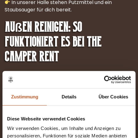
In unserer Halle stehen Putzmittel und ein
Staubsauger für dich bereit.
Außen reinigen: So
funktioniert es bei The
Camper Rent
Die Außenwäsche musst du nicht selbst
übernehmen.
Das Wohnmobil muss bis spätestens
10:00 Uhr
Zustimmung
Details
Über Cookies
innen gereinigt bei uns am Hof stehen.
Diese Webseite verwendet Cookies
Wir verwenden Cookies, um Inhalte und Anzeigen zu
personalisieren, Funktionen für soziale Medien anbieten