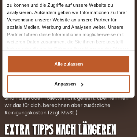
zu können und die Zugriffe auf unsere Website zu
analysieren. Außerdem geben wir Informationen zu Ihrer
Verwendung unserer Website an unsere Partner für
soziale Medien, Werbung und Analysen weiter. Unsere
Partner führen diese Informationen möglicherweise mit
weiteren Daten zusammen, die Sie ihnen bereitgestellt
Tanks und Toilette entleeren
haben oder die sie im Rahmen Ihrer Nutzung der Dienste
gesammelt haben.
Alle zulassen
Bitte entleere die Toilettenkassette und die
Wassertanks schon auf dem Campingplatz, da dies
Anpassen
bei
The Camper Rent
nicht möglich ist.
Sind Tanks oder Toilette nicht geleert, übernehmen
wir das für dich, berechnen aber zusätzliche
Reinigungskosten (zzgl. MwSt.).
Extra Tipps nach längeren