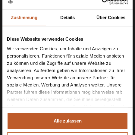
Inh. Bas van de Sande, Jeffrey de Klerk
Zustimmung
Details
Über Cookies
Am Rain 53
83088 Kiefersfelden
Diese Webseite verwendet Cookies
Kontakt
Wir verwenden Cookies, um Inhalte und Anzeigen zu
personalisieren, Funktionen für soziale Medien anbieten
zu können und die Zugriffe auf unsere Website zu
+49 8033 3081330
analysieren. Außerdem geben wir Informationen zu Ihrer
info@thecamperrent.de
Verwendung unserer Website an unsere Partner für
soziale Medien, Werbung und Analysen weiter. Unsere
Partner führen diese Informationen möglicherweise mit
weiteren Daten zusammen, die Sie ihnen bereitgestellt
haben oder die sie im Rahmen Ihrer Nutzung der Dienste
AGBs
gesammelt haben.
Umweltschutz
Alle zulassen
Fragen