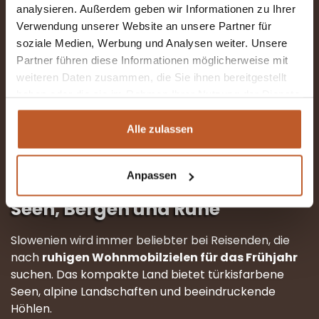
analysieren. Außerdem geben wir Informationen zu Ihrer
Cochem und die Reichsburg
Verwendung unserer Website an unsere Partner für
Bernkastel-Kues
soziale Medien, Werbung und Analysen weiter. Unsere
Radfahren oder Wandern entlang des Flusses
Partner führen diese Informationen möglicherweise mit
Ideale Stellplätze
weiteren Daten zusammen, die Sie ihnen bereitgestellt
haben oder die sie im Rahmen Ihrer Nutzung der Dienste
Entlang der Mosel gibt es viele Plätze direkt am
gesammelt haben.
Wasser. Die
Wohnmobilroute entlang der Mosel
Alle zulassen
im Frühling
eignet sich ideal für ein Wochenende
oder eine kurze Auszeit.
Anpassen
5. Slowenien – Naturjuwel mit
Seen, Bergen und Ruhe
Slowenien wird immer beliebter bei Reisenden, die
nach
ruhigen Wohnmobilzielen für das Frühjahr
suchen. Das kompakte Land bietet türkisfarbene
Seen, alpine Landschaften und beeindruckende
Höhlen.