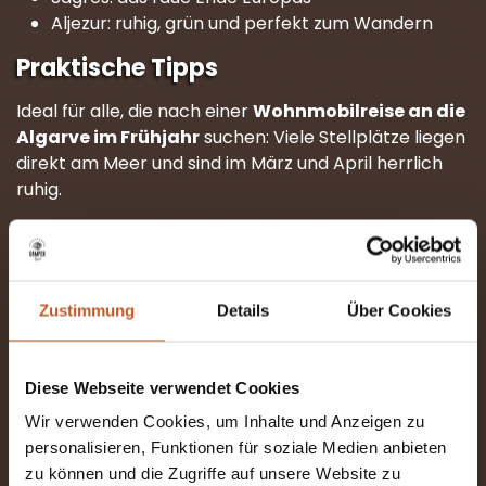
Aljezur: ruhig, grün und perfekt zum Wandern
Praktische Tipps
Ideal für alle, die nach einer
Wohnmobilreise an die
Algarve im Frühjahr
suchen: Viele Stellplätze liegen
direkt am Meer und sind im März und April herrlich
ruhig.
4. Die Mosel – Weindörfer,
Burgen und entspannte Fahrten
Zustimmung
Details
Über Cookies
Wer lieber in der Nähe bleibt, findet entlang der
Mosel eines der schönsten Wohnmobilziele für das
Frühjahr in Europa. Natur, Fachwerkdörfer und
Diese Webseite verwendet Cookies
entspannte Fahrten machen diese Region perfekt
für kurze Reisen.
Wir verwenden Cookies, um Inhalte und Anzeigen zu
personalisieren, Funktionen für soziale Medien anbieten
Das solltest du nicht verpassen
zu können und die Zugriffe auf unsere Website zu