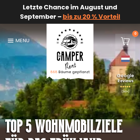
Letzte Chance im August und
September –
bis zu 20 % Vorteil
0
€0,00
MENU
Winkel
868
Bäume gepflanzt
Logo De Camper Huren
Google
Reviews
(340+)
Top 5 Wohnmobilziele