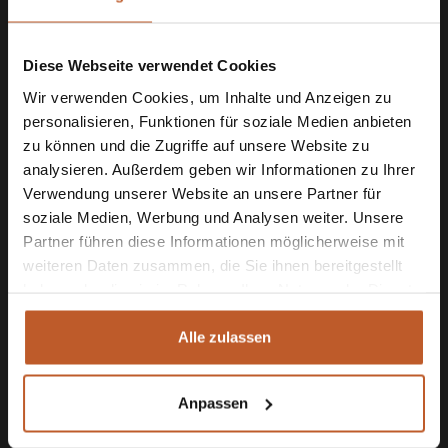
Contact
Diese Webseite verwendet Cookies
Wir verwenden Cookies, um Inhalte und Anzeigen zu
personalisieren, Funktionen für soziale Medien anbieten
zu können und die Zugriffe auf unsere Website zu
analysieren. Außerdem geben wir Informationen zu Ihrer
Verwendung unserer Website an unsere Partner für
soziale Medien, Werbung und Analysen weiter. Unsere
Partner führen diese Informationen möglicherweise mit
Logo The Camper Rent
weiteren Daten zusammen, die Sie ihnen bereitgestellt
haben oder die sie im Rahmen Ihrer Nutzung der Dienste
Kiefersfelden
gesammelt haben.
Alle zulassen
Bas van de Sande, Jeffrey de Klerk
Am Rain 53
Anpassen
83088 Kiefersfelden