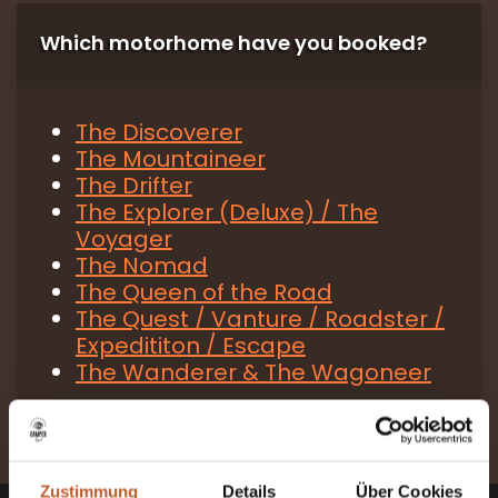
Which motorhome have you booked?
The Discoverer
The Mountaineer
The Drifter
The Explorer (Deluxe) / The
Voyager
The Nomad
The Queen of the Road
The Quest / Vanture / Roadster /
Expedititon / Escape
The Wanderer & The Wagoneer
Zustimmung
Details
Über Cookies