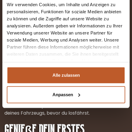
Wir verwenden Cookies, um Inhalte und Anzeigen zu
Ein Wohnmobil bietet viel Stauraum, aber eine zu
personalisieren, Funktionen für soziale Medien anbieten
schwere oder ungeschickte Beladung kann das
zu können und die Zugriffe auf unsere Website zu
Fahrverhalten beeinträchtigen. Nimm nur das
analysieren. Außerdem geben wir Informationen zu Ihrer
Nötigste mit und verteile das Gewicht gleichmäßig.
Verwendung unserer Website an unsere Partner für
Nicht auf die Maße des
soziale Medien, Werbung und Analysen weiter. Unsere
Partner führen diese Informationen möglicherweise mit
Wohnmobils zu achten:
weiteren Daten zusammen, die Sie ihnen bereitgestellt
haben oder die sie im Rahmen Ihrer Nutzung der Dienste
gesammelt haben.
Alle zulassen
Wohnmobile sind größer als normale Autos, was
bedeutet, dass du auf Höhen- und
Breitenbeschränkungen achten musst. Brücken,
Anpassen
Tunnel und schmale Straßen können Hindernisse
darstellen. Überprüfe immer die Höhe und Breite
deines Fahrzeugs, bevor du losfährst.
Genieße dein erstes