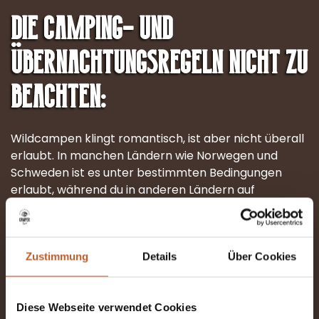
Die Camping- und
Übernachtungsregeln nicht zu
beachten:
Wildcampen klingt romantisch, ist aber nicht überall
erlaubt. In manchen Ländern wie Norwegen und
Schweden ist es unter bestimmten Bedingungen
erlaubt, während du in anderen Ländern auf
Campingplätze oder spezielle Stellplätze
angewiesen bist. Informiere dich immer über die
lokalen Vorschriften und reserviere in der
Hochsaison rechtzeitig einen Platz.
Zustimmung
Details
Über Cookies
Falsch zu packen:
Diese Webseite verwendet Cookies