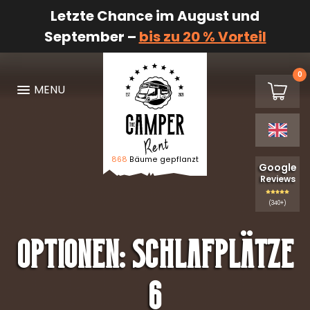
Letzte Chance im August und
September –
bis zu 20 % Vorteil
0
€0,00
MENU
Shoppin
868
Bäume gepflanzt
Logo The Camper Rent
Google
Reviews
(340+)
Optionen:
Schlafplätze
6