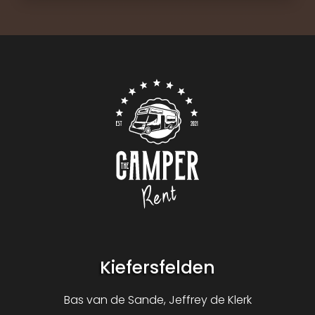
Contact
Logo The Camper Rent
Kiefersfelden
Bas van de Sande, Jeffrey de Klerk