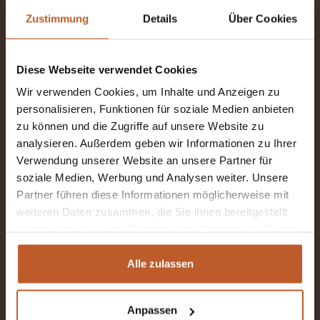
Zustimmung
Details
Über Cookies
The Explorer
Diese Webseite verwendet Cookies
2-4 sleeping places
Wir verwenden Cookies, um Inhalte und Anzeigen zu
Ab €120 pro Nacht inkl. MwSt
personalisieren, Funktionen für soziale Medien anbieten
zu können und die Zugriffe auf unsere Website zu
Lengthways beds and drop-down
analysieren. Außerdem geben wir Informationen zu Ihrer
bed
Verwendung unserer Website an unsere Partner für
Pick-up location: Kiefersfelden (DE)
soziale Medien, Werbung und Analysen weiter. Unsere
Partner führen diese Informationen möglicherweise mit
Manual gearbox
weiteren Daten zusammen, die Sie ihnen bereitgestellt
haben oder die sie im Rahmen Ihrer Nutzung der Dienste
gesammelt haben.
MORE INFORMATION
Alle zulassen
Anpassen