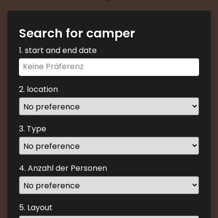
Search for camper
1. start and end date
Navigate
forward
to
2. location
interact
with
the
3. Type
calendar
and
select
4. Anzahl der Personen
a
date.
Press
the
5. Layout
question