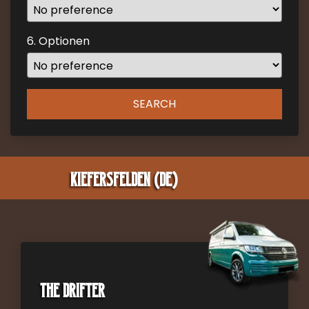
mark
key
6. Optionen
to
get
the
keyboard
SEARCH
shortcuts
for
changing
dates.
Kiefersfelden (DE)
The Drifter