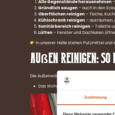
Alle Gegenstände herausnehmen
–
Gründlich saugen
– auch in den Eck
Oberflächen reinigen
– Tische, Küch
Kühlschrank reinigen
– ausräumen, g
Sanitärbereich reinigen
– Toilette 
Lüften
– Fenster und Dachluken öffnen
In unserer Halle stehen Putzmittel und e
Außen reinigen: So 
Die Außenwäsche musst du nicht selbst 
Das Wohnmobil muss bis spätestens
Zustimmung
Diese Webseite verwendet 