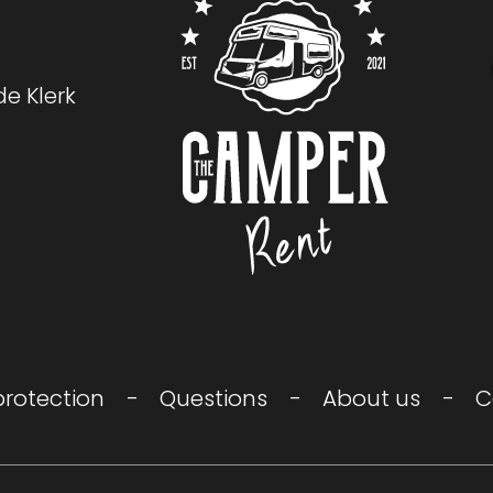
e Klerk
Logo The Camper Rent
protection
Questions
About us
C