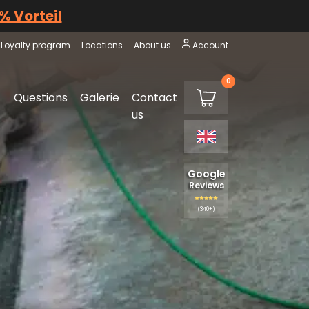
 % Vorteil
Loyalty program
Locations
About us
Account
0
€0,00
Questions
Galerie
Contact
Shopping cart
us
Google
Reviews
(340+)