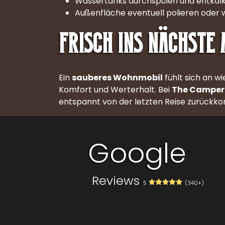
Wassertanks durchspülen und entkalk
Außenfläche eventuell polieren oder 
Frisch ins nächste
Ein
sauberes Wohnmobil
fühlt sich an w
Komfort und Werterhalt. Bei
The Camper
entspannt von der letzten Reise zurückko
Contact
Google
Reviews
5
(340+)