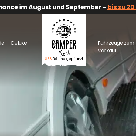
Chance im August und September –
bis zu 20
ie
Deluxe
Fahrzeuge zum
Verkauf
868
Bäume gepflanzt
Logo The Camper Rent