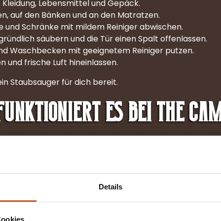
 Kleidung, Lebensmittel und Gepäck.
en, auf den Bänken und an den Matratzen.
e und Schränke mit mildem Reiniger abwischen.
ründlich säubern und die Tür einen Spalt offenlassen.
und Waschbecken mit geeignetem Reiniger putzen.
 und frische Luft hineinlassen.
in Staubsauger für dich bereit.
funktioniert es bei The Ca
übernehmen.
10:00 Uhr innen gereinigt bei uns am Hof stehen.
Details
Cookies